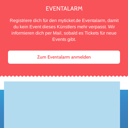
EVENTALARM
Registriere dich für den myticket.de Eventalarm, damit
du kein Event dieses Künstlers mehr verpasst. Wir
informieren dich per Mail, sobald es Tickets für neue
Events gibt.
Zum Eventalarm anmelden