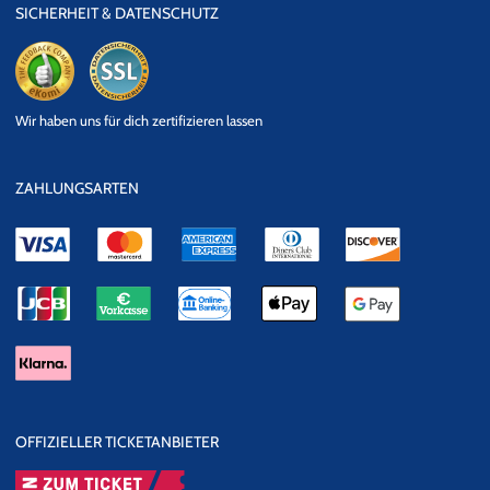
SICHERHEIT & DATENSCHUTZ
eKomi
SSL
Wir haben uns für dich zertifizieren lassen
Datensicherheit
ZAHLUNGSARTEN
OFFIZIELLER TICKETANBIETER