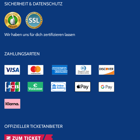
SICHERHEIT & DATENSCHUTZ
eKomi
SSL
Wir haben uns für dich zertifizieren lassen
Datensicherheit
ZAHLUNGSARTEN
OFFIZIELLER TICKETANBIETER