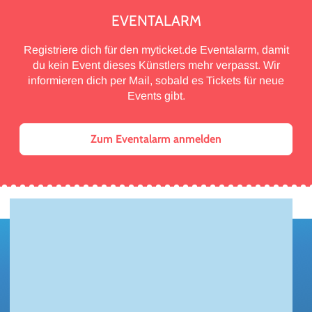
EVENTALARM
Registriere dich für den myticket.de Eventalarm, damit
du kein Event dieses Künstlers mehr verpasst. Wir
informieren dich per Mail, sobald es Tickets für neue
Events gibt.
Zum Eventalarm anmelden