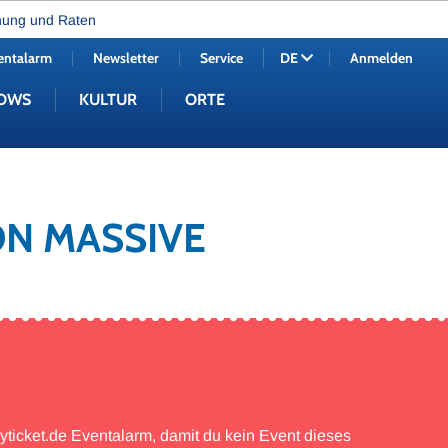
nung und Raten
entalarm
Newsletter
Service
Anmelden
DE
OWS
KULTUR
ORTE
ON MASSIVE
myticket.de Eventalarm, damit du kein Event dieses