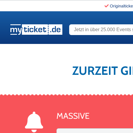
Originalticke
Jetzt in über 25.000 Events s
www.myticket.de
ZURZEIT G
MASSIVE