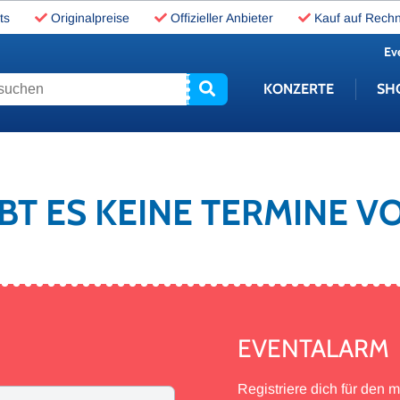
ts
Originalpreise
Offizieller Anbieter
Kauf auf Rech
Ev
uchen
KONZERTE
SH
IBT ES KEINE TERMINE V
EVENTALARM
Registriere dich für den 