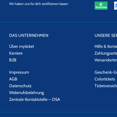
eKomi
SSL
Wir haben uns für dich zertifizieren lassen
Datensicherheit
DAS UNTERNEHMEN
UNSERE SE
Über myticket
Hilfe & Kont
Karriere
Zahlungsart
B2B
Versandarte
Impressum
Geschenk-Gu
AGB
Colortickets
Datenschutz
Ticketversic
Widerrufsbelehrung
Zentrale Kontaktstelle – DSA