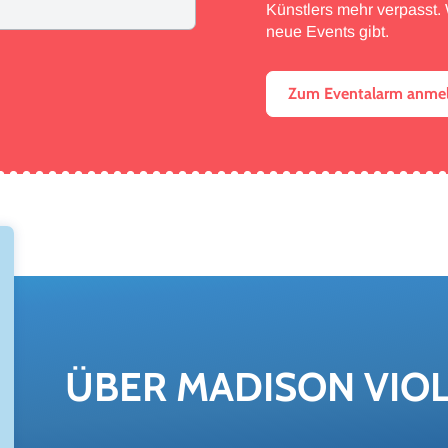
Künstlers mehr verpasst. W
neue Events gibt.
Zum Eventalarm anme
ÜBER MA­DI­SON VIO­