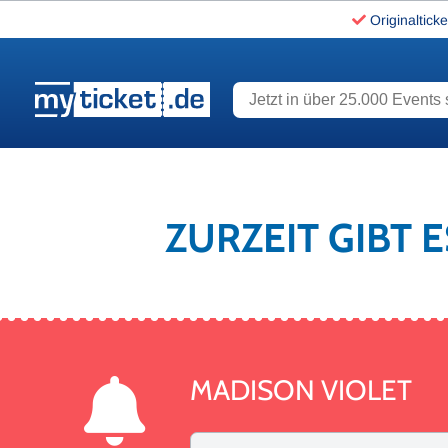
Originalticke
Jetzt in über 25.000 Events s
www.myticket.de
ZURZEIT GIBT 
MADISON VIOLET