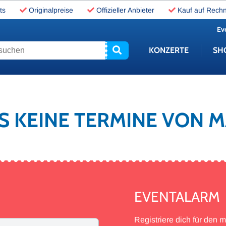
ts
Originalpreise
Offizieller Anbieter
Kauf auf Rech
Ev
uchen
KONZERTE
SH
ES KEINE TERMINE VON 
EVENTALARM
Registriere dich für den 