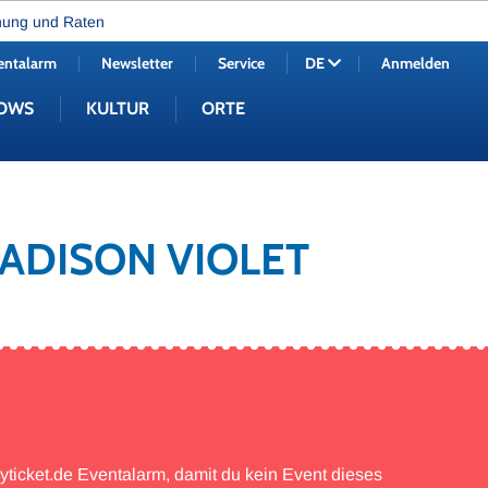
nung und Raten
entalarm
Newsletter
Service
Anmelden
DE
OWS
KULTUR
ORTE
MADISON VIOLET
myticket.de Eventalarm, damit du kein Event dieses