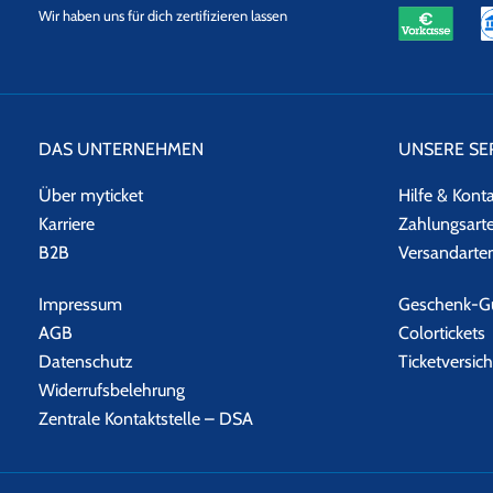
eKomi
SSL
Wir haben uns für dich zertifizieren lassen
Datensicherheit
DAS UNTERNEHMEN
UNSERE SE
Über myticket
Hilfe & Kont
Karriere
Zahlungsart
B2B
Versandarte
Impressum
Geschenk-Gu
AGB
Colortickets
Datenschutz
Ticketversic
Widerrufsbelehrung
Zentrale Kontaktstelle – DSA