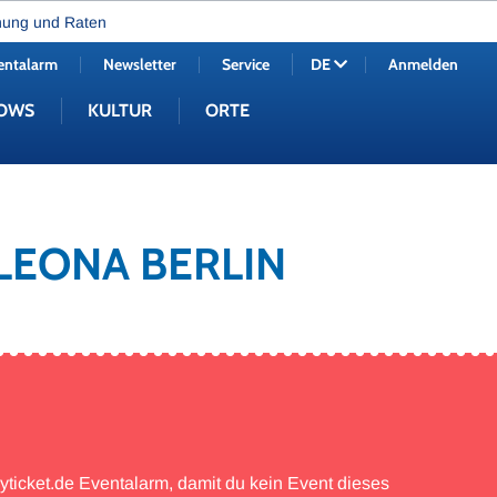
nung und Raten
entalarm
Newsletter
Service
Anmelden
DE
OWS
KULTUR
ORTE
 LEONA BERLIN
myticket.de Eventalarm, damit du kein Event dieses