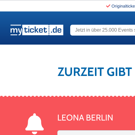
Originalticke
Jetzt in über 25.000 Events s
www.myticket.de
ZURZEIT GIBT
LEONA BERLIN