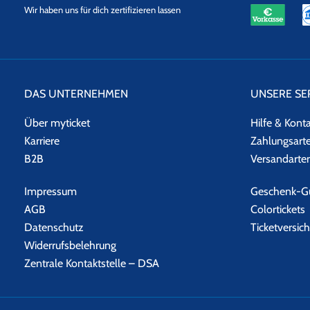
eKomi
SSL
Wir haben uns für dich zertifizieren lassen
Datensicherheit
DAS UNTERNEHMEN
UNSERE SE
Über myticket
Hilfe & Kont
Karriere
Zahlungsart
B2B
Versandarte
Impressum
Geschenk-Gu
AGB
Colortickets
Datenschutz
Ticketversic
Widerrufsbelehrung
Zentrale Kontaktstelle – DSA