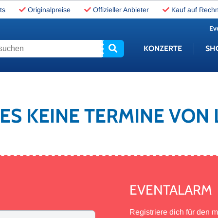
ts
Originalpreise
Offizieller Anbieter
Kauf auf Rech
Ev
uchen
KONZERTE
SH
 ES KEINE TERMINE VON
EVENTALARM
Registriere dich für den 