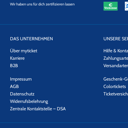
eKomi
SSL
Wir haben uns für dich zertifizieren lassen
Datensicherheit
DAS UNTERNEHMEN
UNSERE SE
Über myticket
Hilfe & Kont
Karriere
Zahlungsart
B2B
Versandarte
Impressum
Geschenk-Gu
AGB
Colortickets
Datenschutz
Ticketversic
Widerrufsbelehrung
Zentrale Kontaktstelle – DSA