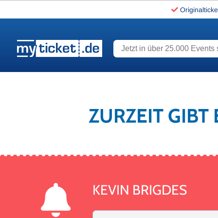
Originalticke
Jetzt in über 25.000 Events s
www.myticket.de
ZURZEIT GIBT
KEVIN BRIGDES