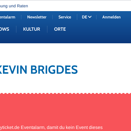
nung und Raten
entalarm
Newsletter
Service
Anmelden
DE
OWS
KULTUR
ORTE
KEVIN BRIGDES
myticket.de Eventalarm, damit du kein Event dieses