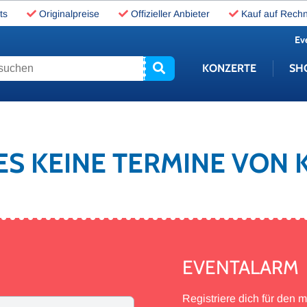
ts
Originalpreise
Offizieller Anbieter
Kauf auf Rech
Ev
uchen
KONZERTE
SH
 ES KEINE TERMINE VON 
EVENTALARM
Registriere dich für den 