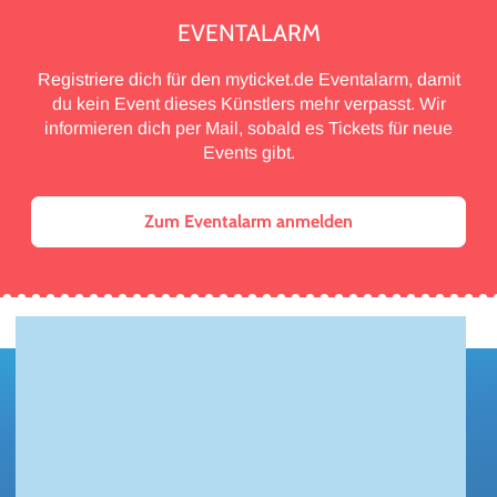
EVENTALARM
Registriere dich für den myticket.de Eventalarm, damit
du kein Event dieses Künstlers mehr verpasst. Wir
informieren dich per Mail, sobald es Tickets für neue
Events gibt.
Zum Eventalarm anmelden