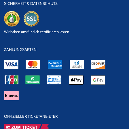
SICHERHEIT & DATENSCHUTZ
eKomi
SSL
Wir haben uns für dich zertifizieren lassen
Datensicherheit
ZAHLUNGSARTEN
OFFIZIELLER TICKETANBIETER