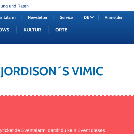
nung und Raten
entalarm
Newsletter
Service
Anmelden
DE
OWS
KULTUR
ORTE
 JORDISON´S VIMIC
myticket.de Eventalarm, damit du kein Event dieses