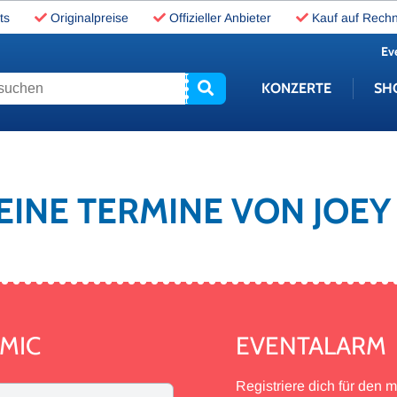
ts
Originalpreise
Offizieller Anbieter
Kauf auf Rech
Ev
uchen
KONZERTE
SH
KEINE TERMINE VON JOEY
IMIC
EVENTALARM
Registriere dich für den 