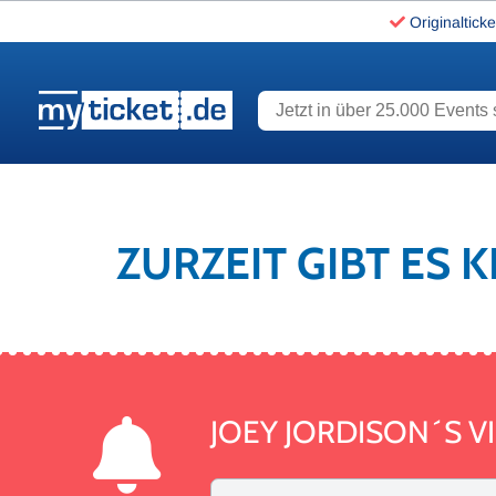
Originalticke
Jetzt in über 25.000 Events s
www.myticket.de
ZURZEIT GIBT ES 
JOEY JORDISON´S V