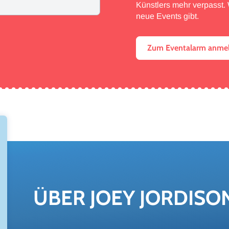
Künstlers mehr verpasst. W
neue Events gibt.
Zum Eventalarm anme
ÜBER JOEY JOR­DI­SO