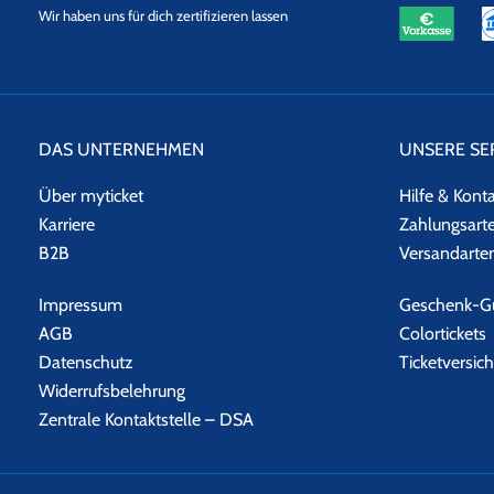
eKomi
SSL
Wir haben uns für dich zertifizieren lassen
Datensicherheit
DAS UNTERNEHMEN
UNSERE SE
Über myticket
Hilfe & Kont
Karriere
Zahlungsart
B2B
Versandarte
Impressum
Geschenk-Gu
AGB
Colortickets
Datenschutz
Ticketversic
Widerrufsbelehrung
Zentrale Kontaktstelle – DSA