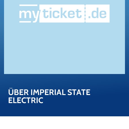
ÜBER IM­PE­RI­AL STATE 
ELECTRIC