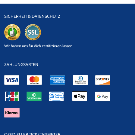
SICHERHEIT & DATENSCHUTZ
eKomi
SSL
Wir haben uns für dich zertifizieren lassen
Datensicherheit
ZAHLUNGSARTEN
OFFIZIELLER TICKETANBIETER