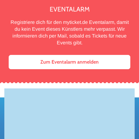
EVENTALARM
Registriere dich für den myticket.de Eventalarm, damit
du kein Event dieses Künstlers mehr verpasst. Wir
informieren dich per Mail, sobald es Tickets für neue
Events gibt.
Zum Eventalarm anmelden