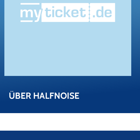
ÜBER HALF­NOI­SE