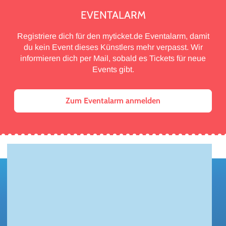
EVENTALARM
Registriere dich für den myticket.de Eventalarm, damit
du kein Event dieses Künstlers mehr verpasst. Wir
informieren dich per Mail, sobald es Tickets für neue
Events gibt.
Zum Eventalarm anmelden