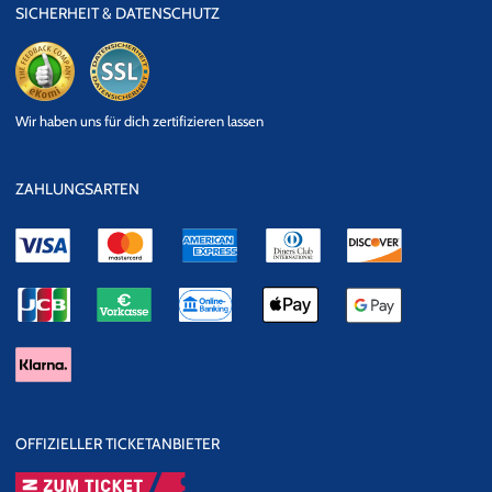
SICHERHEIT & DATENSCHUTZ
eKomi
SSL
Wir haben uns für dich zertifizieren lassen
Datensicherheit
ZAHLUNGSARTEN
OFFIZIELLER TICKETANBIETER