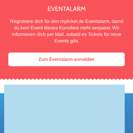
EVENTALARM
Registriere dich für den myticket.de Eventalarm, damit
du kein Event dieses Künstlers mehr verpasst. Wir
informieren dich per Mail, sobald es Tickets für neue
Events gibt.
Zum Eventalarm anmelden