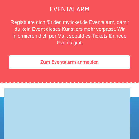
EVENTALARM
Registriere dich für den myticket.de Eventalarm, damit
du kein Event dieses Künstlers mehr verpasst. Wir
informieren dich per Mail, sobald es Tickets für neue
Events gibt.
Zum Eventalarm anmelden