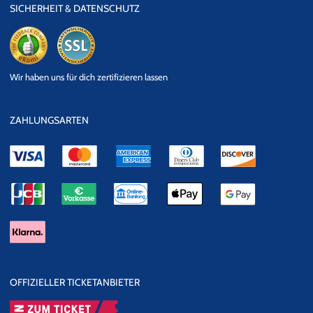
SICHERHEIT & DATENSCHUTZ
eKomi
SSL
Wir haben uns für dich zertifizieren lassen
Datensicherheit
ZAHLUNGSARTEN
OFFIZIELLER TICKETANBIETER