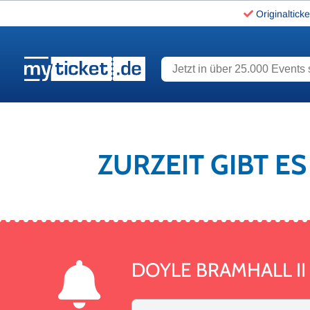
Originalticke
Jetzt in über 25.000 Events s
www.myticket.de
ZURZEIT GIBT E
DOYLE BRAMHALL II