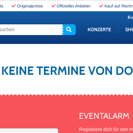
ts
Originalpreise
Offizieller Anbieter
Kauf auf Rech
Ev
uchen
KONZERTE
SH
S KEINE TERMINE VON DO
EVENTALARM
Registriere dich für den 