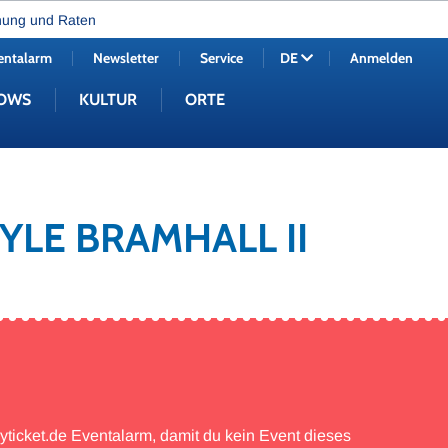
nung und Raten
entalarm
Newsletter
Service
Anmelden
DE
OWS
KULTUR
ORTE
YLE BRAMHALL II
myticket.de Eventalarm, damit du kein Event dieses