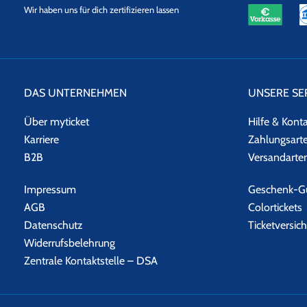
eKomi
SSL
Wir haben uns für dich zertifizieren lassen
Datensicherheit
DAS UNTERNEHMEN
UNSERE SE
Über myticket
Hilfe & Kont
Karriere
Zahlungsart
B2B
Versandarte
Impressum
Geschenk-Gu
AGB
Colortickets
Datenschutz
Ticketversic
Widerrufsbelehrung
Zentrale Kontaktstelle – DSA