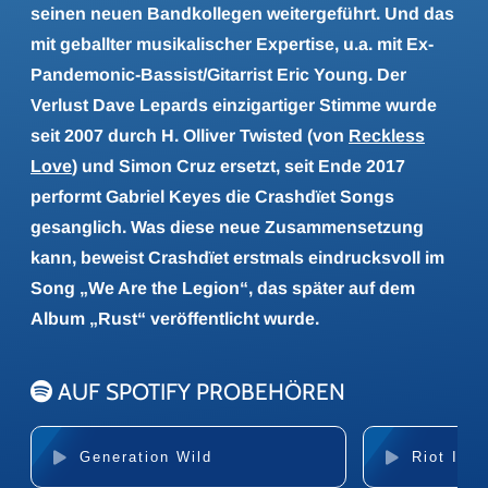
seinen neuen Bandkollegen weitergeführt. Und das
mit geballter musikalischer Expertise, u.a. mit Ex-
Pandemonic-Bassist/Gitarrist Eric Young. Der
Verlust Dave Lepards einzigartiger Stimme wurde
seit 2007 durch H. Olliver Twisted (von
Reckless
Love
) und Simon Cruz ersetzt, seit Ende 2017
performt Gabriel Keyes die Crashdïet Songs
gesanglich. Was diese neue Zusammensetzung
kann, beweist Crashdïet erstmals eindrucksvoll im
Song „We Are the Legion“, das später auf dem
Album „Rust“ veröffentlicht wurde.
AUF SPOTIFY PROBEHÖREN
Generation Wild
Riot In 