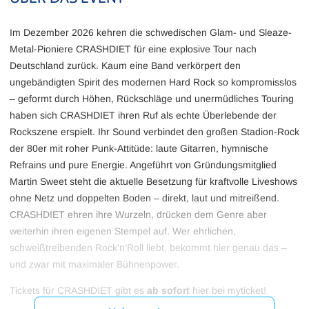
Im Dezember 2026 kehren die schwedischen Glam- und Sleaze-
Metal-Pioniere CRASHDIET für eine explosive Tour nach
Deutschland zurück. Kaum eine Band verkörpert den
ungebändigten Spirit des modernen Hard Rock so kompromisslos
– geformt durch Höhen, Rückschläge und unermüdliches Touring
haben sich CRASHDIET ihren Ruf als echte Überlebende der
Rockszene erspielt. Ihr Sound verbindet den großen Stadion-Rock
der 80er mit roher Punk-Attitüde: laute Gitarren, hymnische
Refrains und pure Energie. Angeführt von Gründungsmitglied
Martin Sweet steht die aktuelle Besetzung für kraftvolle Liveshows
ohne Netz und doppelten Boden – direkt, laut und mitreißend.
CRASHDIET ehren ihre Wurzeln, drücken dem Genre aber
weiterhin ihren eigenen Stempel auf. Wer ehrlichen,
schweißtreibenden Rock’n’Roll liebt, bekommt hier genau das –
und zwar mit maximaler Bühnenpower.
Tickets für CRASHDIET gibt es
ab sofort
hier bei myticket!