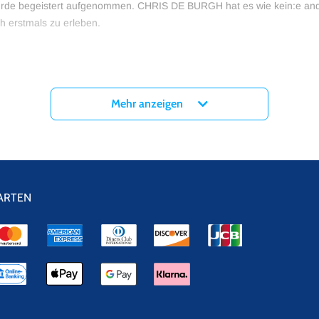
e begeistert aufgenommen. CHRIS DE BURGH hat es wie kein:e andere:
ch erstmals zu erleben.
Mehr anzeigen
ARTEN