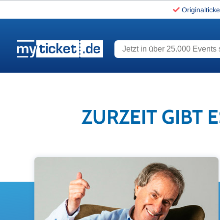
Originalticke
Jetzt in über 25.000 Events s
www.myticket.de
ZURZEIT GIBT 