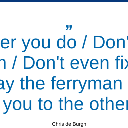
r you do / Don'
 / Don't even fix
ay the ferryman 
 you to the other
Chris de Burgh