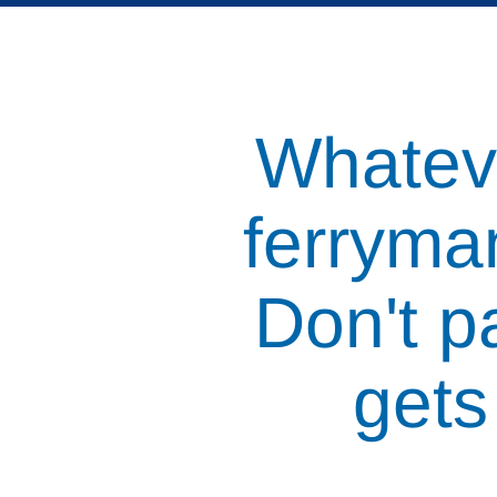
Whateve
ferryman
Don't p
gets