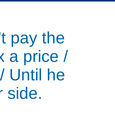
t pay the
 a price /
/ Until he
 side.