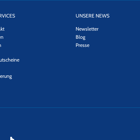
RVICES
UNSERE NEWS
akt
Newsletter
en
Blog
n
Presse
tscheine
herung
fenden bleiben möchte, meldet sich einfach bei unserem
Eventalarm 