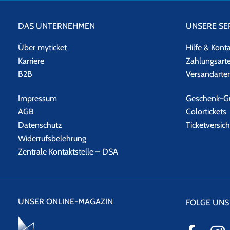
2002 Timing Is Everything…
2004 The Road to Freedom
DAS UNTERNEHMEN
UNSERE SE
2006 The Storyman
2009 Footsteps
Über myticket
Hilfe & Kont
2010 Moonfleet and Other Stories
Karriere
Zahlungsart
2011 Footsteps 2
B2B
Versandarte
2012 Home
2014 Hands of Man
Impressum
Geschenk-Gu
2016 A Better World
AGB
Colortickets
Datenschutz
Ticketversic
EVENTALARM
Widerrufsbelehrung
Wer über aktuelle Tour-Daten von CHRIS DE BURGH auf dem Lau
Zentrale Kontaktstelle – DSA
UNSER ONLINE-MAGAZIN
FOLGE UNS