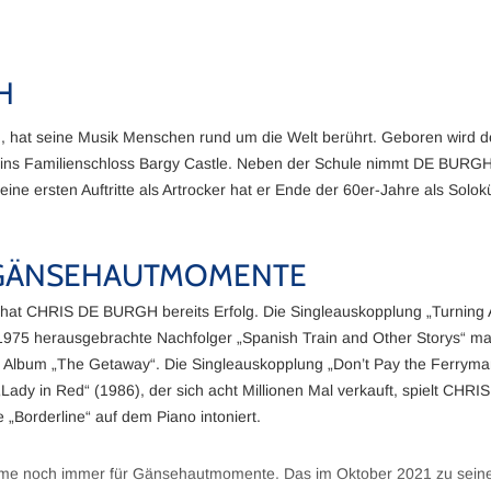
H
at seine Musik Menschen rund um die Welt berührt. Geboren wird der 
d ins Familienschloss Bargy Castle. Neben der Schule nimmt DE BURGH 
 Seine ersten Auftritte als Artrocker hat er Ende der 60er-Jahre als Sol
R GÄNSEHAUTMOMENTE
at CHRIS DE BURGH bereits Erfolg. Die Singleauskopplung „Turning Aro
Der 1975 herausgebrachte Nachfolger „Spanish Train and Other Storys
Album „The Getaway“. Die Singleauskopplung „Don’t Pay the Ferryman“
„Lady in Red“ (1986), der sich acht Millionen Mal verkauft, spielt C
e „Borderline“ auf dem Piano intoniert.
me noch immer für Gänsehautmomente. Das im Oktober 2021 zu seinem