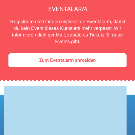
EVENTALARM
Registriere dich für den myticket.de Eventalarm, damit
du kein Event dieses Künstlers mehr verpasst. Wir
informieren dich per Mail, sobald es Tickets für neue
Events gibt.
Zum Eventalarm anmelden