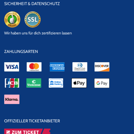
SICHERHEIT & DATENSCHUTZ
eKomi
SSL
Wir haben uns für dich zertifizieren lassen
Datensicherheit
ZAHLUNGSARTEN
OFFIZIELLER TICKETANBIETER