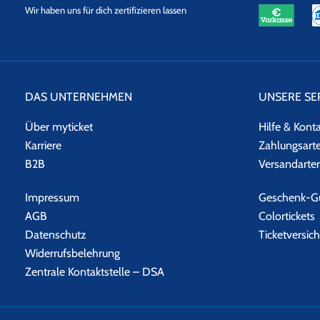
eKomi
SSL
Wir haben uns für dich zertifizieren lassen
Datensicherheit
DAS UNTERNEHMEN
UNSERE SE
Über myticket
Hilfe & Kont
Karriere
Zahlungsart
B2B
Versandarte
Impressum
Geschenk-Gu
AGB
Colortickets
Datenschutz
Ticketversic
Widerrufsbelehrung
Zentrale Kontaktstelle – DSA