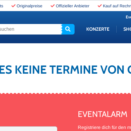
ts
Originalpreise
Offizieller Anbieter
Kauf auf Rech
Ev
uchen
KONZERTE
SH
 ES KEINE TERMINE VON
EVENTALARM
Registriere dich für den 