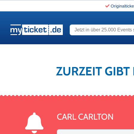
Originalticke
Jetzt in über 25.000 Events s
www.myticket.de
ZURZEIT GIBT
CARL CARLTON