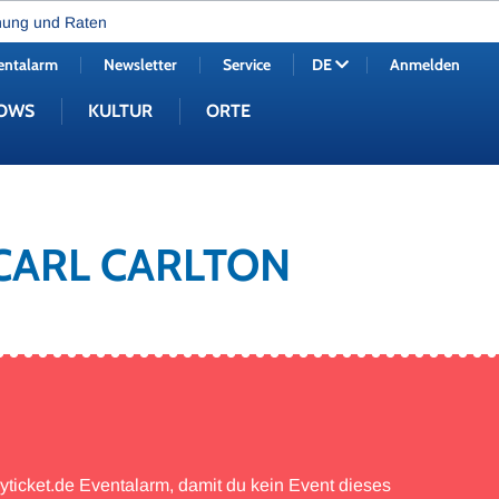
nung und Raten
entalarm
Newsletter
Service
Anmelden
DE
OWS
KULTUR
ORTE
 CARL CARLTON
myticket.de Eventalarm, damit du kein Event dieses