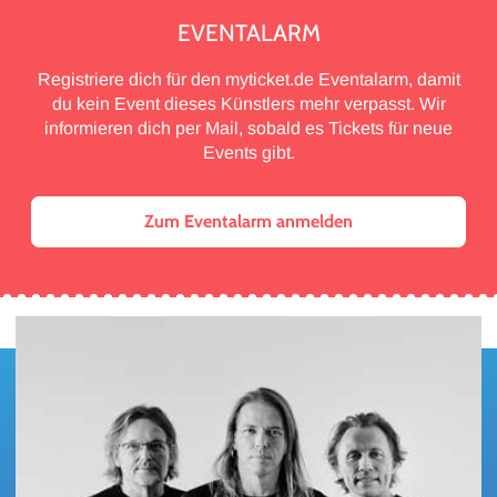
EVENTALARM
Registriere dich für den myticket.de Eventalarm, damit
du kein Event dieses Künstlers mehr verpasst. Wir
informieren dich per Mail, sobald es Tickets für neue
Events gibt.
Zum Eventalarm anmelden