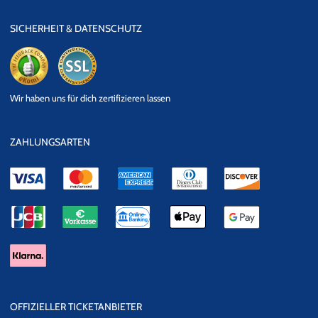
SICHERHEIT & DATENSCHUTZ
eKomi
SSL
Wir haben uns für dich zertifizieren lassen
Datensicherheit
ZAHLUNGSARTEN
OFFIZIELLER TICKETANBIETER