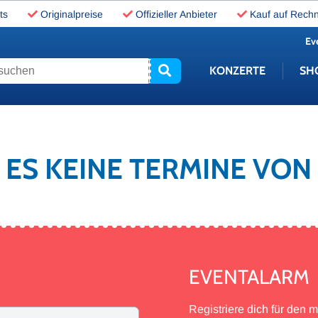
ts
Originalpreise
Offizieller Anbieter
Kauf auf Rech
Ev
uchen
KONZERTE
SH
T ES KEINE TERMINE VON
EVENTALARM
Registriere dich für den 