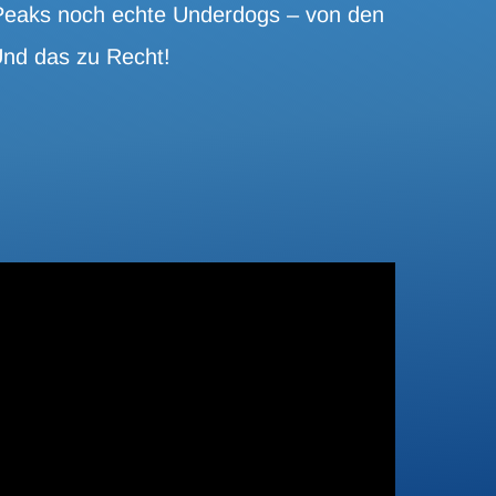
 Peaks noch echte Underdogs – von den
 Und das zu Recht!