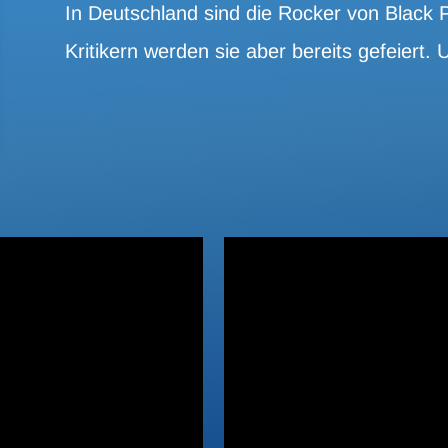
In Deutschland sind die Rocker von Black
Kritikern werden sie aber bereits gefeiert.