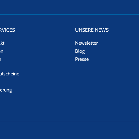
RVICES
UNSERE NEWS
akt
Newsletter
en
Blog
n
Presse
tscheine
herung