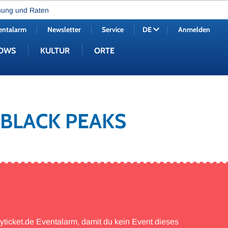
nung und Raten
entalarm
Newsletter
Service
Anmelden
DE
OWS
KULTUR
ORTE
 BLACK PEAKS
myticket.de Eventalarm, damit du kein Event dieses