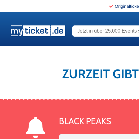
Originalticke
Jetzt in über 25.000 Events s
www.myticket.de
ZURZEIT GIB
BLACK PEAKS