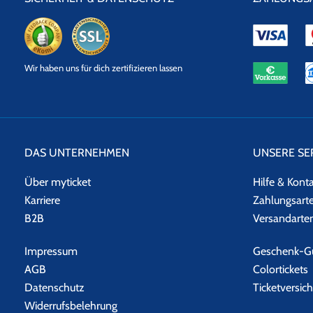
eKomi
SSL
Wir haben uns für dich zertifizieren lassen
Datensicherheit
DAS UNTERNEHMEN
UNSERE SE
Über myticket
Hilfe & Kont
Karriere
Zahlungsart
B2B
Versandarte
Impressum
Geschenk-Gu
AGB
Colortickets
Datenschutz
Ticketversic
Widerrufsbelehrung