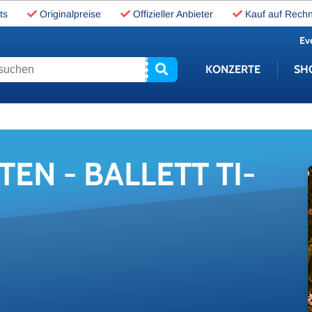
ts
Originalpreise
Offizieller Anbieter
Kauf auf Rech
Ev
uchen
KONZERTE
SH
­TEN - BAL­LETT TI­