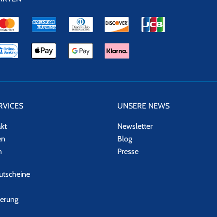
RVICES
UNSERE NEWS
akt
Newsletter
en
Blog
n
Presse
tscheine
herung