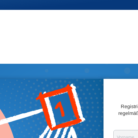
Registr
regelmäß
Vorname