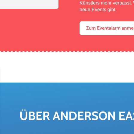
Künstlers mehr verpasst. W
neue Events gibt.
Zum Eventalarm anme
ÜBER AN­DER­SON EA