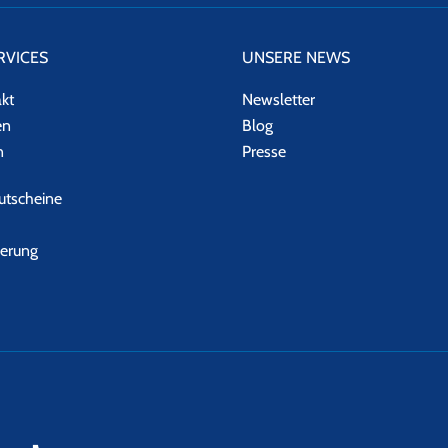
RVICES
UNSERE NEWS
akt
Newsletter
en
Blog
n
Presse
tscheine
herung