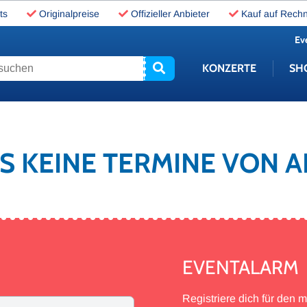
ts
Originalpreise
Offizieller Anbieter
Kauf auf Rech
Ev
uchen
KONZERTE
SH
ES KEINE TERMINE VON
EVENTALARM
Registriere dich für den 