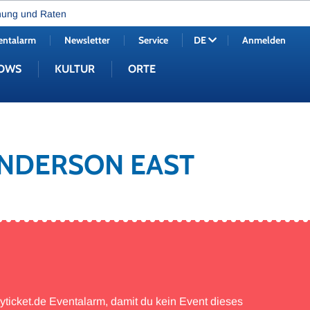
nung und Raten
entalarm
Newsletter
Service
Anmelden
DE
OWS
KULTUR
ORTE
 ANDERSON EAST
myticket.de Eventalarm, damit du kein Event dieses