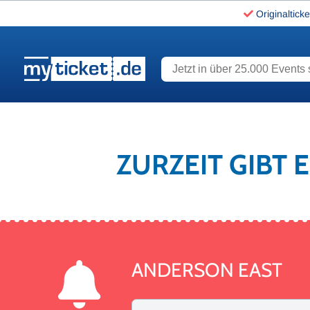
Originalticke
Jetzt in über 25.000 Events s
www.myticket.de
ZURZEIT GIBT 
ANDERSON EAST