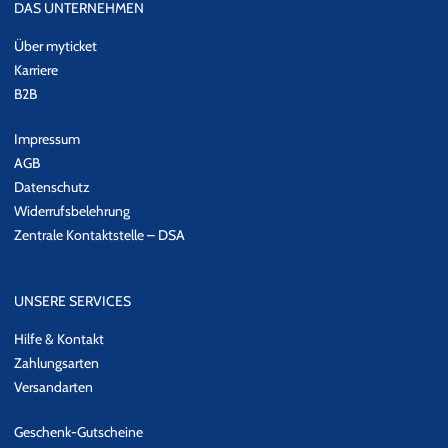
DAS UNTERNEHMEN
seinem Label G-Unit vermarket er außerdem erfolgreich Kleidung,
Handy-Klingeltöne, Videospiele und Groschenromane.
Über myticket
Karriere
Inzwischen ist 50 CENT aus der Musikwelt nicht mehr
B2B
wegzudenken, denn niemand bringt Hip-Hop so auf die Bühne wie
er!
Impressum
AGB
Datenschutz
Widerrufsbelehrung
Zentrale Kontaktstelle – DSA
UNSERE SERVICES
Hilfe & Kontakt
Zahlungsarten
Versandarten
Geschenk-Gutscheine