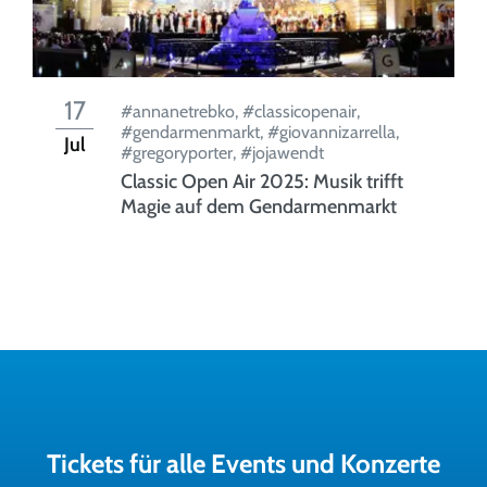
17
#annanetrebko
,
#classicopenair
,
#gendarmenmarkt
,
#giovannizarrella
,
Jul
#gregoryporter
,
#jojawendt
Classic Open Air 2025: Musik trifft
Magie auf dem Gendarmenmarkt
Tickets für alle Events und Konzerte