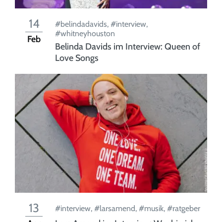
14
#belindadavids
,
#interview
,
#whitneyhouston
Feb
Belinda Davids im Interview: Queen of
Love Songs
13
#interview
,
#larsamend
,
#musik
,
#ratgeber