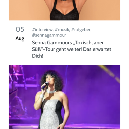
05
#interview
,
#musik
,
#ratgeber
,
#sennagammour
Aug
Senna Gammours „Toxisch, aber
Süß“-Tour geht weiter! Das erwartet
Dich!