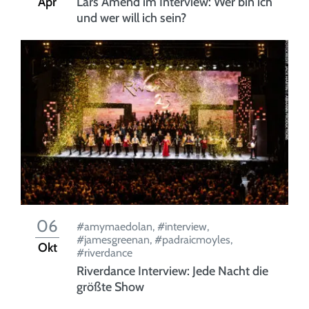
Apr
Lars Amend im Interview: Wer bin ich
und wer will ich sein?
06
#amymaedolan
,
#interview
,
#jamesgreenan
,
#padraicmoyles
,
Okt
#riverdance
Riverdance Interview: Jede Nacht die
größte Show