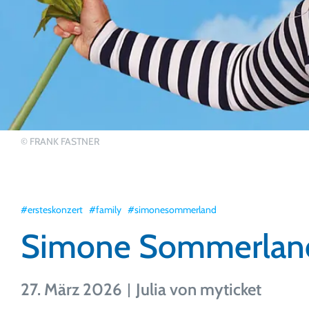
© FRANK FASTNER
#ersteskonzert
#family
#simonesommerland
Simone Sommerland: 
27. März 2026
Julia von myticket