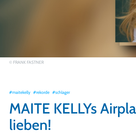
© FRANK FASTNER
#maitekelly
#rekorde
#schlager
MAITE KELLYs Airpla
lieben!