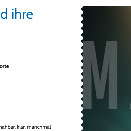
d ihre
orte
nahbar, klar, manchmal