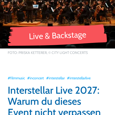
Live & Backstage
FOTO: PRISKA KETTERER, © CITY LIGHT CONCERTS
#filmmusic
#inconcert
#interstellar
#interstellarlive
Interstellar Live 2027:
Warum du dieses
Event nicht verpassen