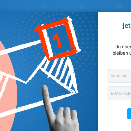
Je
... du üb
bleiben 
Vorname
E-Mail-Ad